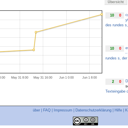
Übersicht
c
10
0
y
des rundes s,
e
10
0
-
rundes s, der
0:00
May 31 8:00
May 31 16:00
Jun 1 0:00
Jun 1 8:00
D
2
0
s
Texteingabe 
über
|
FAQ
|
Impressum
|
Datenschutzerklärung
|
Hilfe
|
K
J
10
0
y
des rundes s,