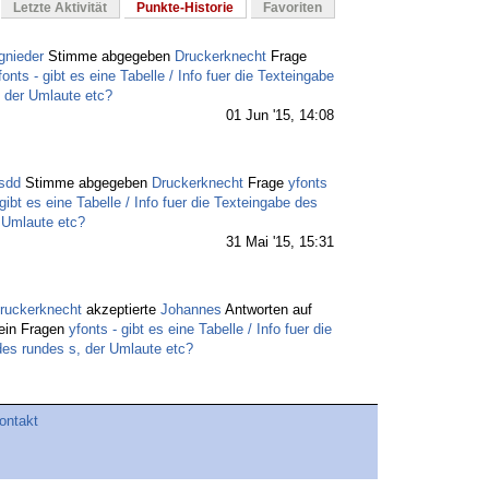
Letzte Aktivität
Punkte-Historie
Favoriten
gnieder
Stimme abgegeben
Druckerknecht
Frage
fonts - gibt es eine Tabelle / Info fuer die Texteingabe
 der Umlaute etc?
01 Jun '15, 14:08
sdd
Stimme abgegeben
Druckerknecht
Frage
yfonts
 gibt es eine Tabelle / Info fuer die Texteingabe des
 Umlaute etc?
31 Mai '15, 15:31
ruckerknecht
akzeptierte
Johannes
Antworten auf
ein Fragen
yfonts - gibt es eine Tabelle / Info fuer die
des rundes s, der Umlaute etc?
31 Mai '15, 14:47
ontakt
ohannes
Stimme abgegeben
Druckerknecht
Frage
fonts - gibt es eine Tabelle / Info fuer die Texteingabe
 der Umlaute etc?