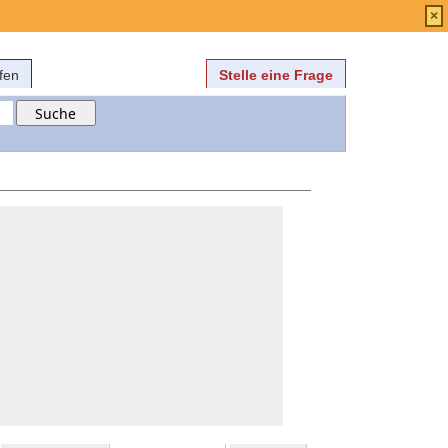
Anmelden
über
FAQ
×
fen
Stelle eine Frage