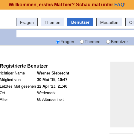
Willkommen, erstes Mal hier? Schau mal unter
FAQ
!
Benutzer
Fragen
Themen
Medaillen
Of
Fragen
Themen
Benutzer
Registrierte Benutzer
richtiger Name
Werner Siebrecht
Mitglied von
30 Mai '15, 10:47
Letztes Mal gesehen
12 Apr '23, 21:40
Ort
Wedemark
Alter
68 Alterseinheit