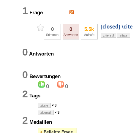
1
Frage
[closed] \ci
0
0
5.5k
Stimmen
Antworten
Aufrufe
zitierstil
zitate
0
Antworten
0
Bewertungen
0
0
2
Tags
× 3
zitate
× 3
zitierstil
2
Medaillen
●
Beliebte Frage