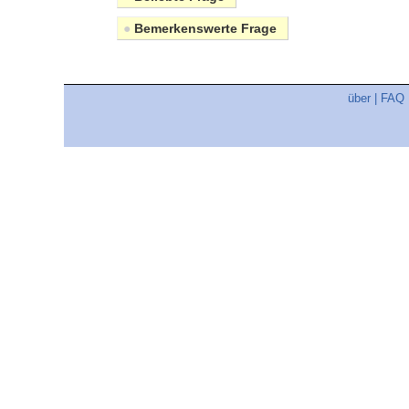
●
Bemerkenswerte Frage
über
|
FAQ