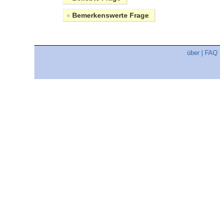
●
Bemerkenswerte Frage
über
|
FAQ