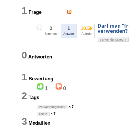
1
Frage
Darf man "fr
0
1
10.5k
verwenden?
Stimmen
Antwort
Aufrufe
verwendungsrecht
0
Antworten
1
Bewertung
1
0
2
Tags
× 7
verwendungsrecht
× 7
lizenz
3
Medaillen