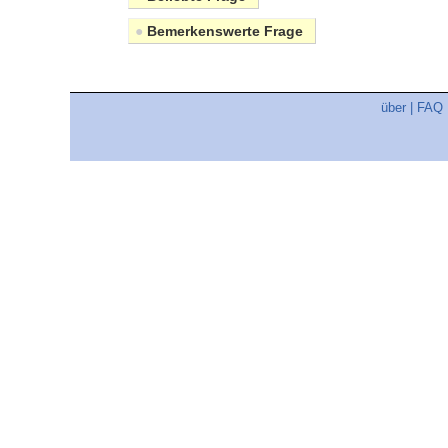
●
Bemerkenswerte Frage
über
|
FAQ