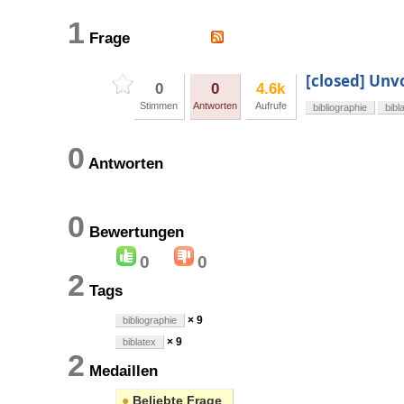
1
Frage
[closed] Unv
0
0
4.6k
Stimmen
Antworten
Aufrufe
bibliographie
bibl
0
Antworten
0
Bewertungen
0
0
2
Tags
× 9
bibliographie
× 9
biblatex
2
Medaillen
●
Beliebte Frage