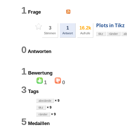
1
Frage
Plots in Tikz
3
1
16.2k
Stimmen
Antwort
Aufrufe
tikz
ränder
ab
0
Antworten
1
Bewertung
1
0
3
Tags
× 9
abstände
× 9
tikz
× 9
ränder
5
Medaillen