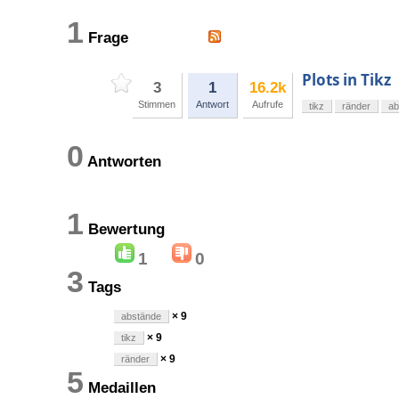
1
Frage
Plots in Tikz
3
1
16.2k
Stimmen
Antwort
Aufrufe
tikz
ränder
ab
0
Antworten
1
Bewertung
1
0
3
Tags
× 9
abstände
× 9
tikz
× 9
ränder
5
Medaillen