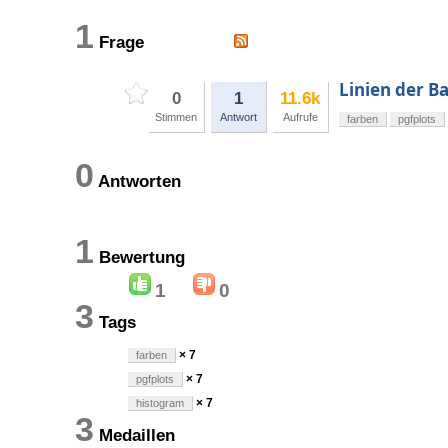
1
Frage
Linien der B
0
1
11.6k
Stimmen
Antwort
Aufrufe
farben
pgfplots
0
Antworten
1
Bewertung
1
0
3
Tags
× 7
farben
× 7
pgfplots
× 7
histogram
3
Medaillen