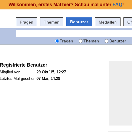
Willkommen, erstes Mal hier? Schau mal unter
FAQ
!
Benutzer
Fragen
Themen
Medaillen
Of
Fragen
Themen
Benutzer
Registrierte Benutzer
Mitglied von
29 Okt '15, 12:27
Letztes Mal gesehen
07 Mai, 14:29