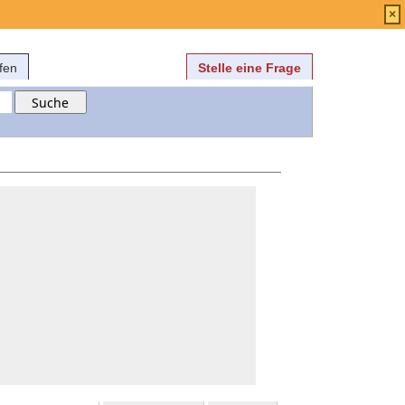
Anmelden
über
FAQ
×
fen
Stelle eine Frage