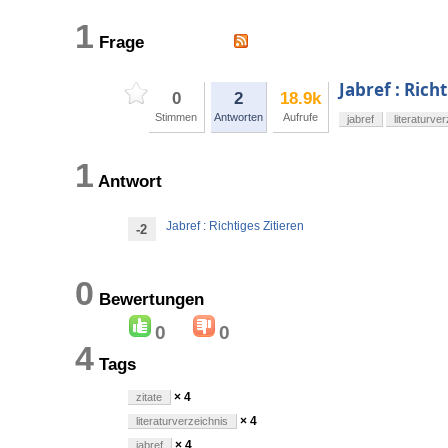
1
Frage
Jabref : Rich
0
2
18.9k
Stimmen
Antworten
Aufrufe
jabref
literaturve
1
Antwort
Jabref : Richtiges Zitieren
-2
0
Bewertungen
0
0
4
Tags
× 4
zitate
× 4
literaturverzeichnis
× 4
jabref