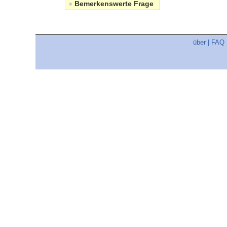
●
Bemerkenswerte Frage
über
|
FAQ