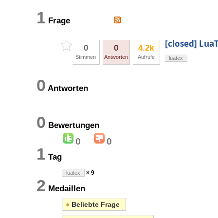
1
Frage
[closed] Lua
0
0
4.2k
Stimmen
Antworten
Aufrufe
luatex
0
Antworten
0
Bewertungen
0
0
1
Tag
× 9
luatex
2
Medaillen
●
Beliebte Frage