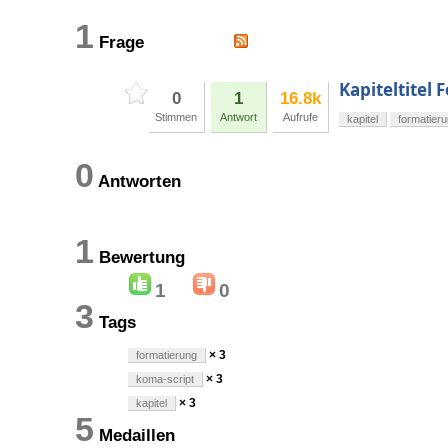
1
Frage
Kapiteltitel
0
1
16.8k
Stimmen
Antwort
Aufrufe
kapitel
formatier
0
Antworten
1
Bewertung
1
0
3
Tags
× 3
formatierung
× 3
koma-script
× 3
kapitel
5
Medaillen