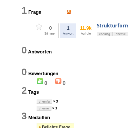
1
Frage
Strukturfor
0
1
11.9k
Stimmen
Antwort
Aufrufe
chemfig
chemie
0
Antworten
0
Bewertungen
0
0
2
Tags
× 3
chemfig
× 3
chemie
3
Medaillen
●
Beliebte Frage