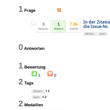
1
Frage
In der Zitati
3
1
7.8k
die Issue-Nr
Stimmen
Antwort
Aufrufe
biblatex
apa6
0
Antworten
1
Bewertung
1
0
2
Tags
× 2
biblatex
× 2
apa6
2
Medaillen