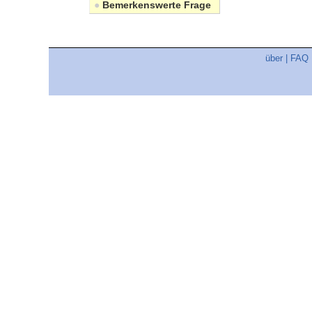
●
Bemerkenswerte Frage
über
|
FAQ