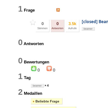
1
Frage
[closed] Bea
0
0
3.5k
Stimmen
Antworten
Aufrufe
beamer
0
Antworten
0
Bewertungen
0
0
1
Tag
× 4
beamer
2
Medaillen
●
Beliebte Frage