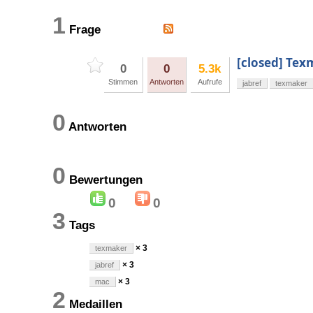
1
Frage
[closed] Tex
0
0
5.3k
Stimmen
Antworten
Aufrufe
jabref
texmaker
0
Antworten
0
Bewertungen
0
0
3
Tags
× 3
texmaker
× 3
jabref
× 3
mac
2
Medaillen