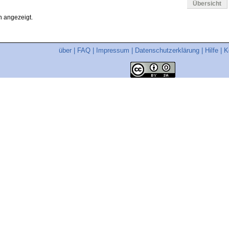
Übersicht
 angezeigt.
über
|
FAQ
|
Impressum
|
Datenschutzerklärung
|
Hilfe
|
K