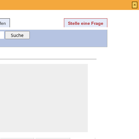
Anmelden
über
FAQ
×
fen
Stelle eine Frage