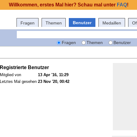
Willkommen, erstes Mal hier? Schau mal unter
FAQ
!
Benutzer
Fragen
Themen
Medaillen
Of
Fragen
Themen
Benutzer
Registrierte Benutzer
Mitglied von
13 Apr '16, 11:29
Letztes Mal gesehen
23 Nov '20, 00:42