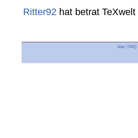
Ritter92
hat betrat TeXwel
über
|
FAQ