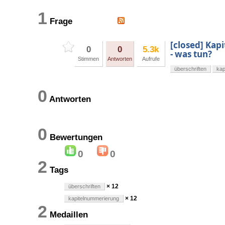
1
Frage
[closed] Kap
0
0
5.3k
- was tun?
Stimmen
Antworten
Aufrufe
überschriften
kap
0
Antworten
0
Bewertungen
0
0
2
Tags
× 12
überschriften
× 12
kapitelnummerierung
2
Medaillen