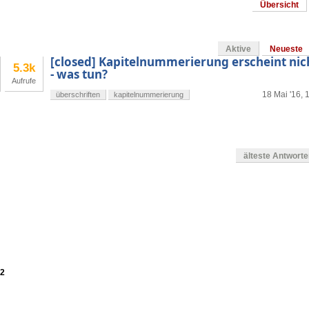
Übersicht
Aktive
Neueste
[closed] Kapitelnummerierung erscheint nich
5.3k
- was tun?
Aufrufe
18 Mai '16, 
überschriften
kapitelnummerierung
älteste Antwort
en
12