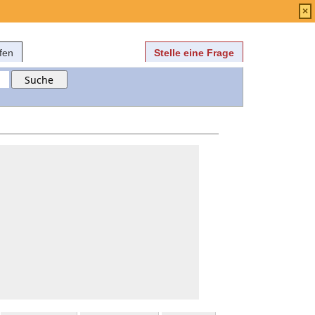
Anmelden
über
FAQ
×
fen
Stelle eine Frage