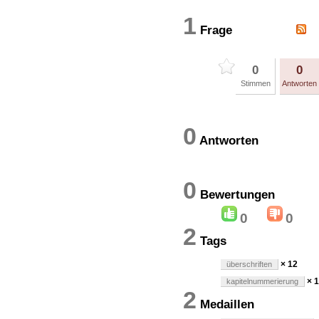
1
Frage
0
0
Stimmen
Antworten
0
Antworten
0
Bewertung
0
0
2
Tags
× 12
überschriften
× 
kapitelnummerierung
2
Medaillen