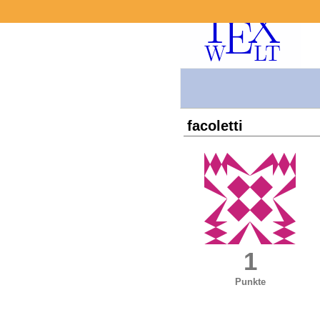
facoletti
1
Punkte