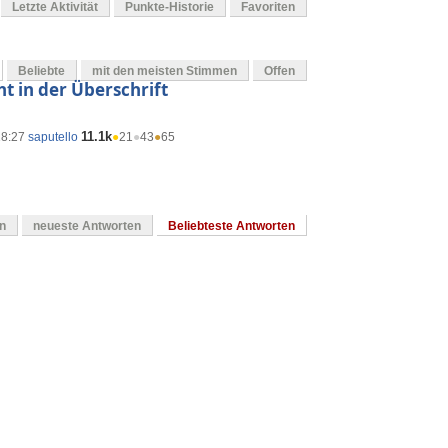
Letzte Aktivität
Punkte-Historie
Favoriten
Beliebte
mit den meisten Stimmen
Offen
t in der Überschrift
11.1k
18:27
saputello
●
21
●
43
●
65
en
neueste Antworten
Beliebteste Antworten