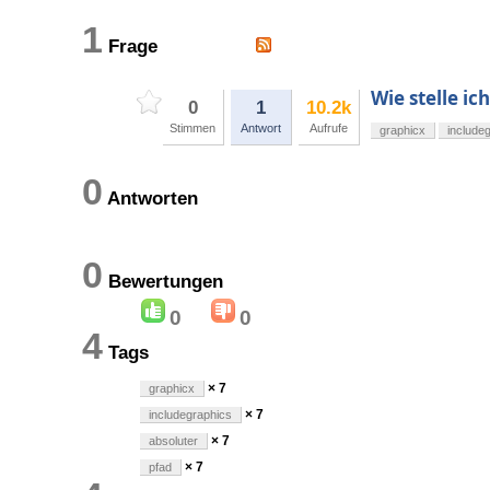
1
Frage
Wie stelle i
0
1
10.2k
Stimmen
Antwort
Aufrufe
graphicx
include
0
Antworten
0
Bewertungen
0
0
4
Tags
× 7
graphicx
× 7
includegraphics
× 7
absoluter
× 7
pfad