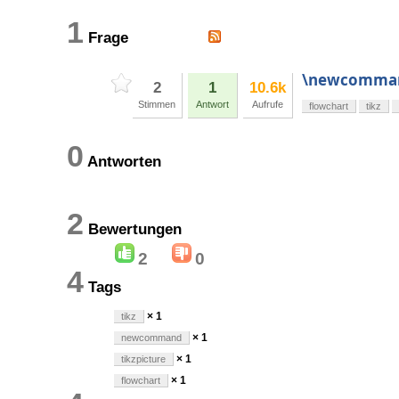
1
Frage
\newcommand
2
1
10.6k
Stimmen
Antwort
Aufrufe
flowchart
tikz
0
Antworten
2
Bewertungen
2
0
4
Tags
× 1
tikz
× 1
newcommand
× 1
tikzpicture
× 1
flowchart