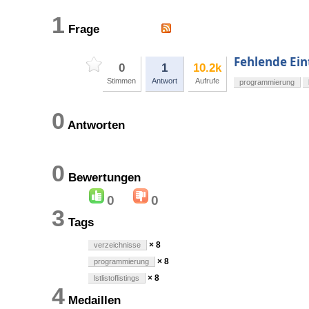
1
Frage
Fehlende Eint
0
1
10.2k
Stimmen
Antwort
Aufrufe
programmierung
0
Antworten
0
Bewertungen
0
0
3
Tags
× 8
verzeichnisse
× 8
programmierung
× 8
lstlistoflistings
4
Medaillen