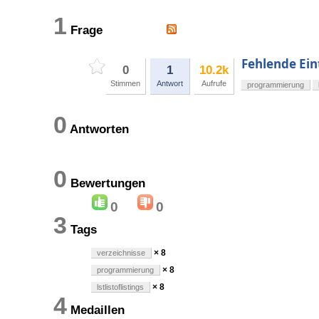
1
Frage
Fehlende Eint
0
1
10.2k
Stimmen
Antwort
Aufrufe
programmierung
0
Antworten
0
Bewertungen
0
0
3
Tags
× 8
verzeichnisse
× 8
programmierung
× 8
lstlistoflistings
4
Medaillen