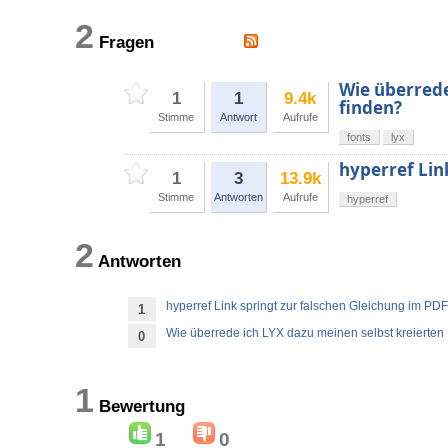
2
Fragen
Wie überrede
1
1
9.4k
finden?
Stimme
Antwort
Aufrufe
fonts
lyx
hyperref Lin
1
3
13.9k
Stimme
Antworten
Aufrufe
hyperref
2
Antworten
hyperref Link springt zur falschen Gleichung im PDF
1
Wie überrede ich LYX dazu meinen selbst kreierten 
0
1
Bewertung
1
0