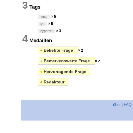
3
Tags
× 5
fonts
× 5
lyx
× 3
hyperref
4
Medaillen
●
Beliebte Frage
× 2
●
Bemerkenswerte Frage
× 2
●
Hervorragende Frage
●
Redakteur
über
|
FAQ