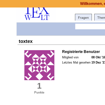
Willkommen, e
Fragen
The
toxtex
Registrierte Benutzer
Mitglied von
08 Okt '1
Letztes Mal gesehen
19 Dez '2
1
Punkte