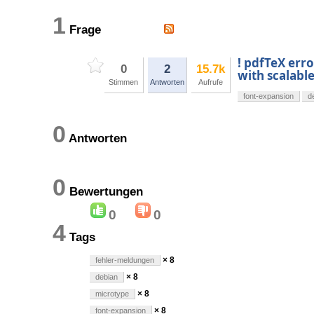
1
Frage
! pdfTeX erro
0
2
15.7k
with scalabl
Stimmen
Antworten
Aufrufe
font-expansion
d
0
Antworten
0
Bewertungen
0
0
4
Tags
× 8
fehler-meldungen
× 8
debian
× 8
microtype
× 8
font-expansion