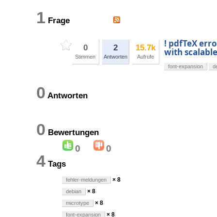
1
Frage
! pdfTeX erro
0
2
15.7k
with scalabl
Stimmen
Antworten
Aufrufe
font-expansion
d
0
Antworten
0
Bewertungen
0
0
4
Tags
× 8
fehler-meldungen
× 8
debian
× 8
microtype
× 8
font-expansion