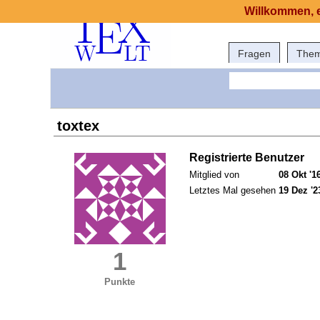
Willkommen, e
Fragen
The
toxtex
Registrierte Benutzer
Mitglied von
08 Okt '1
Letztes Mal gesehen
19 Dez '2
1
Punkte