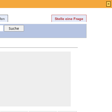
Anmelden
über
FAQ
×
fen
Stelle eine Frage