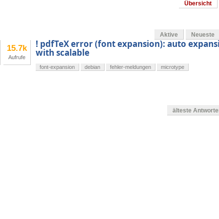
Übersicht
Aktive
Neueste
! pdfTeX error (font expansion): auto expansi
15.7k
with scalable
Aufrufe
font-expansion
debian
fehler-meldungen
microtype
älteste Antwort
en