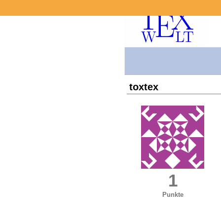
toxtex
1
Punkte