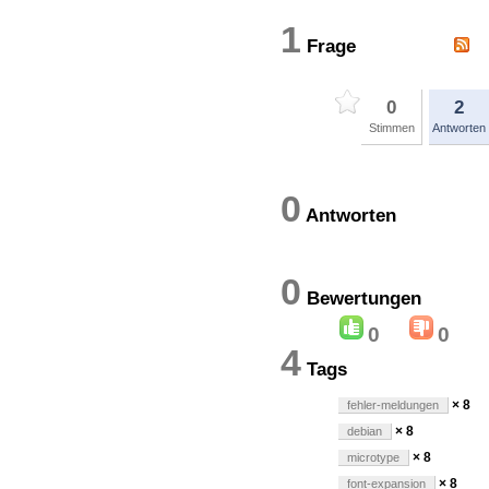
1
Frage
0
2
Stimmen
Antworten
0
Antworten
0
Bewertung
0
0
4
Tags
× 8
fehler-meldungen
× 8
debian
× 8
microtype
× 8
font-expansion