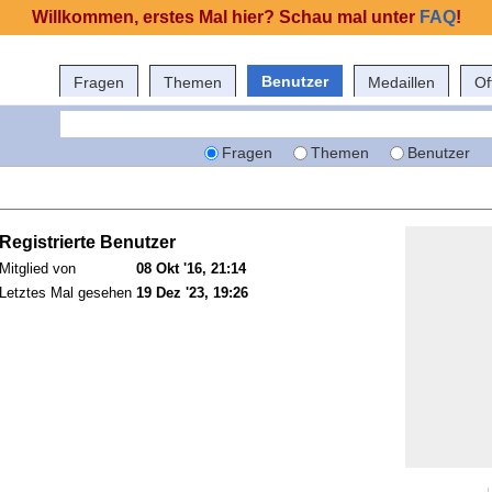
Willkommen, erstes Mal hier? Schau mal unter
FAQ
!
Benutzer
Fragen
Themen
Medaillen
Of
Fragen
Themen
Benutzer
Registrierte Benutzer
Mitglied von
08 Okt '16, 21:14
Letztes Mal gesehen
19 Dez '23, 19:26