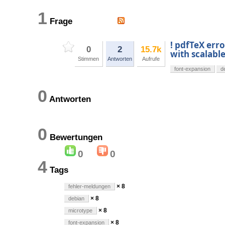
1
Frage
! pdfTeX erro
0
2
15.7k
with scalabl
Stimmen
Antworten
Aufrufe
font-expansion
d
0
Antworten
0
Bewertungen
0
0
4
Tags
× 8
fehler-meldungen
× 8
debian
× 8
microtype
× 8
font-expansion