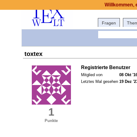
Willkommen, e
Fragen
The
toxtex
Registrierte Benutzer
Mitglied von
08 Okt '1
Letztes Mal gesehen
19 Dez '2
1
Punkte