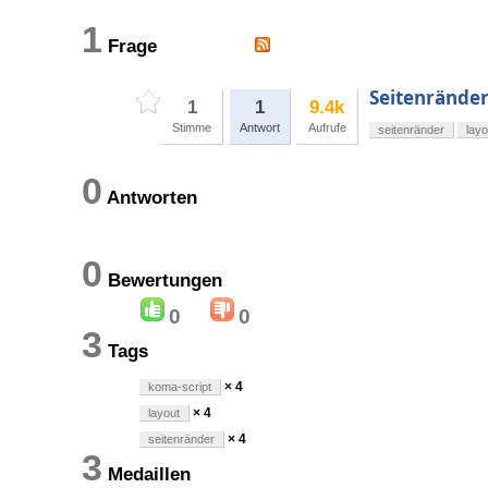
1
Frage
Seitenränder
1
1
9.4k
Stimme
Antwort
Aufrufe
seitenränder
layo
0
Antworten
0
Bewertungen
0
0
3
Tags
× 4
koma-script
× 4
layout
× 4
seitenränder
3
Medaillen