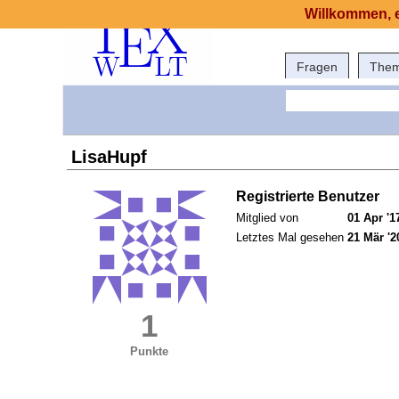
Willkommen, e
Fragen
The
LisaHupf
Registrierte Benutzer
Mitglied von
01 Apr '1
Letztes Mal gesehen
21 Mär '2
1
Punkte