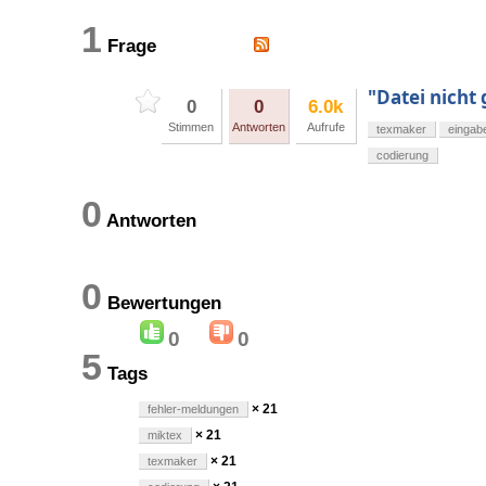
1
Frage
"Datei nicht
0
0
6.0k
Stimmen
Antworten
Aufrufe
texmaker
eingab
codierung
0
Antworten
0
Bewertungen
0
0
5
Tags
× 21
fehler-meldungen
× 21
miktex
× 21
texmaker