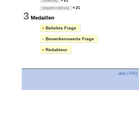
× 21
codierung
× 21
eingabecodierung
3
Medaillen
●
Beliebte Frage
●
Bemerkenswerte Frage
●
Redakteur
über
|
FAQ