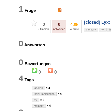
1
Frage
[closed] Lyx
0
0
4.0k
Stimmen
Antworten
Aufrufe
memory
lyx
f
0
Antworten
0
Bewertungen
0
0
4
Tags
× 4
tabellen
× 4
fehler-meldungen
× 4
lyx
× 4
memory