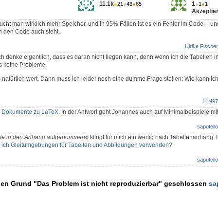
11.1k
1
●
21
●
43
●
65
●
1
●
1
Akzeptier
ucht man wirklich mehr Speicher, und in 95% Fällen ist es ein Fehler im Code -- 
n den Code auch sieht.
Ulrike Fischer
ch denke eigentlich, dass es daran nicht liegen kann, denn wenn ich die Tabellen i
s keine Probleme.
s natürlich wert. Dann muss ich leider noch eine dumme Frage stellen: Wie kann i
LLN97
yX Dokumente zu LaTeX
. In der Antwort geht Johannes auch auf Minimalbeispiele mit
saputello
ekte in den Anhang aufgenommen
« klingt für mich ein wenig nach Tabellenanhang. 
e ich Gleitumgebungen für Tabellen und Abbildungen verwenden?
saputello
den Grund "Das Problem ist nicht reproduzierbar" geschlossen
sa