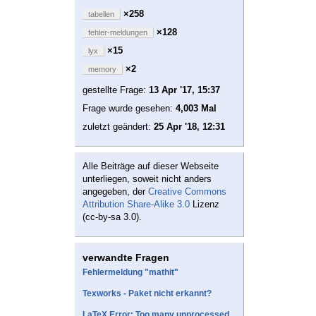
×258
tabellen
×128
fehler-meldungen
×15
lyx
×2
memory
gestellte Frage:
13 Apr '17, 15:37
Frage wurde gesehen:
4,003 Mal
zuletzt geändert:
25 Apr '18, 12:31
Alle Beiträge auf dieser Webseite
unterliegen, soweit nicht anders
angegeben, der
Creative Commons
Attribution Share-Alike 3.0
Lizenz
(cc-by-sa 3.0).
verwandte Fragen
Fehlermeldung "mathit"
Texworks - Paket nicht erkannt?
LaTeX Error: Too many unprocessed