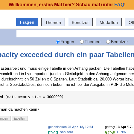
Willkommen, erstes Mal hier? Schau mal unter
FAQ
!
Fragen
Themen
Benutzer
Medaillen
Of
Fragen
Themen
Benutzer
pacity exceeded durch ein paar Tabelle
asterarbeit und muss einige Tabelle in den Anhang packen. Die Tabellen habe
wandelt und in Lyx importiert (und als Gleitobjekt in den Anhang aufgenommen
 durchschnittlich 50 Zeilen x 6 Spalten. Laut Statistik ca. 20.000 Wörter bzw
 nichts Spektakuläres, dennoch bekomme ich bei der Ausgabe in PDF die Mel
ed (main memory size = 3000000)
s man da machen kann?
dungen
tabellen
geschlossen
25 Apr '18, 12:31
gefragt
13 Apr '17,
saputello
LLN97