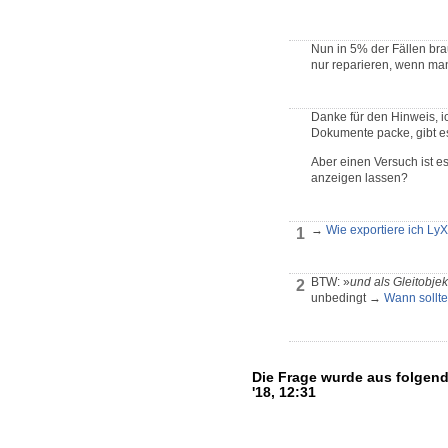
Nun in 5% der Fällen bra
nur reparieren, wenn ma
Danke für den Hinweis, i
Dokumente packe, gibt e
Aber einen Versuch ist e
anzeigen lassen?
→
Wie exportiere ich L
1
BTW: »
und als Gleitobj
2
unbedingt →
Wann sollt
Die Frage wurde aus folgen
'18, 12:31