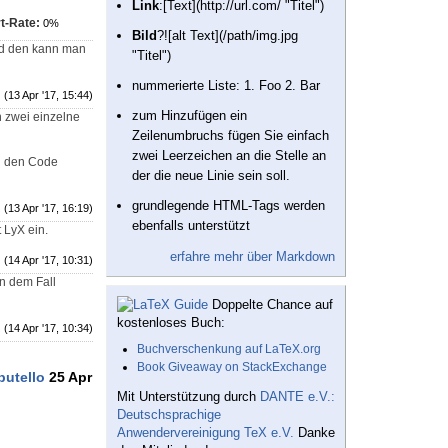
Link
:[Text](http://url.com/ "Titel")
t-Rate:
0%
Bild
?![alt Text](/path/img.jpg
und den kann man
"Titel")
nummerierte Liste: 1. Foo 2. Bar
(13 Apr '17, 15:44)
zum Hinzufügen ein
n zwei einzelne
Zeilenumbruchs fügen Sie einfach
zwei Leerzeichen an die Stelle an
ch den Code
der die neue Linie sein soll.
grundlegende HTML-Tags werden
(13 Apr '17, 16:19)
ebenfalls unterstützt
 LyX ein.
erfahre mehr über Markdown
(14 Apr '17, 10:31)
In dem Fall
Doppelte Chance auf
kostenloses Buch:
(14 Apr '17, 10:34)
Buchverschenkung auf LaTeX.org
Book Giveaway on StackExchange
putello
25 Apr
Mit Unterstützung durch
DANTE e.V.:
Deutschsprachige
Anwendervereinigung TeX e.V.
Danke