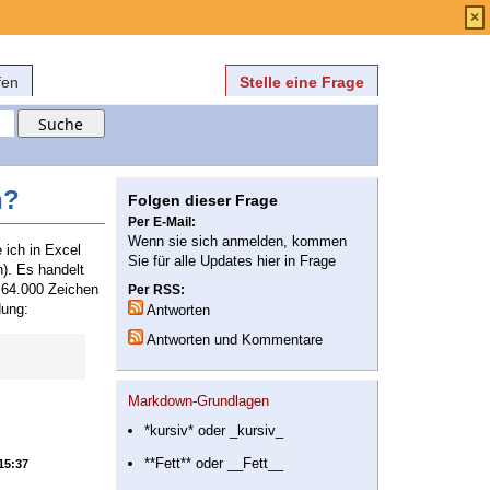
Anmelden
über
FAQ
×
fen
Stelle eine Frage
n?
Folgen dieser Frage
Per E-Mail:
Wenn sie sich anmelden, kommen
 ich in Excel
Sie für alle Updates hier in Frage
). Es handelt
. 64.000 Zeichen
Per RSS:
dung:
Antworten
Antworten und Kommentare
Markdown-Grundlagen
*kursiv* oder _kursiv_
**Fett** oder __Fett__
 15:37