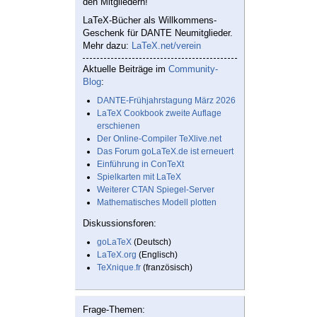
den Mitgliedern!
LaTeX-Bücher als Willkommens-
Geschenk für DANTE Neumitglieder.
Mehr dazu:
LaTeX.net/verein
Aktuelle Beiträge im
Community-
Blog
:
DANTE-Frühjahrstagung März 2026
LaTeX Cookbook zweite Auflage
erschienen
Der Online-Compiler TeXlive.net
Das Forum goLaTeX.de ist erneuert
Einführung in ConTeXt
Spielkarten mit LaTeX
Weiterer CTAN Spiegel-Server
Mathematisches Modell plotten
Diskussionsforen:
goLaTeX
(Deutsch)
LaTeX.org
(Englisch)
TeXnique.fr
(französisch)
Frage-Themen: