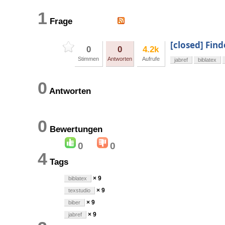
1
Frage
[closed] Find
0
0
4.2k
Stimmen
Antworten
Aufrufe
jabref
biblatex
0
Antworten
0
Bewertungen
0
0
4
Tags
× 9
biblatex
× 9
texstudio
× 9
biber
× 9
jabref