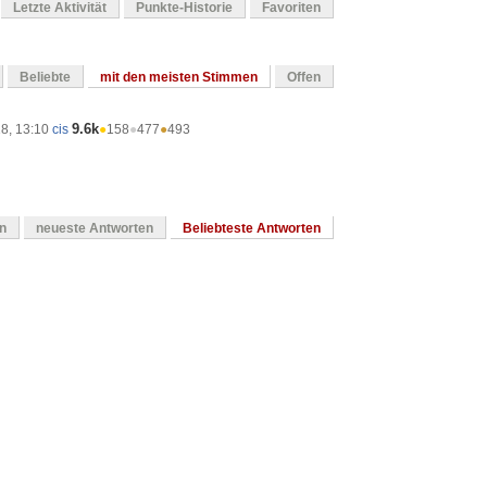
Letzte Aktivität
Punkte-Historie
Favoriten
Beliebte
mit den meisten Stimmen
Offen
9.6k
18, 13:10
cis
●
158
●
477
●
493
en
neueste Antworten
Beliebteste Antworten