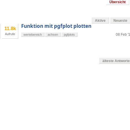
Übersicht
Aktive
Neueste
Funktion mit pgfplot plotten
11.8k
Aufrufe
08 Feb '
wertebereich
achsen
pgfplots
älteste Antwort
g