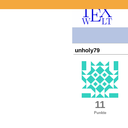
unholy79
11
Punkte