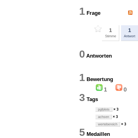
1
Frage
1
1
Stimme
Antwort
0
Antworten
1
Bewertun
1
0
3
Tags
× 3
pgfplots
× 3
achsen
× 3
wertebereich
5
Medaillen