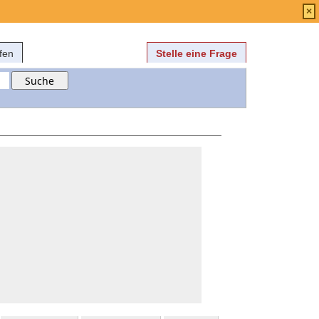
Anmelden
über
FAQ
×
fen
Stelle eine Frage