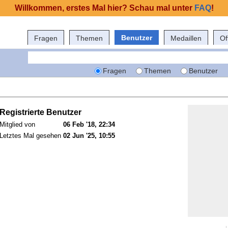
Willkommen, erstes Mal hier? Schau mal unter
FAQ
!
Benutzer
Fragen
Themen
Medaillen
Of
Fragen
Themen
Benutzer
Registrierte Benutzer
Mitglied von
06 Feb '18, 22:34
Letztes Mal gesehen
02 Jun '25, 10:55