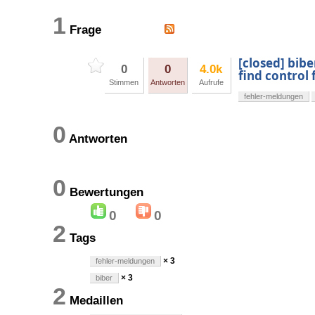
1
Frage
[closed] bib
0
0
4.0k
find control f
Stimmen
Antworten
Aufrufe
fehler-meldungen
0
Antworten
0
Bewertungen
0
0
2
Tags
× 3
fehler-meldungen
× 3
biber
2
Medaillen