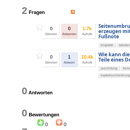
2
Fragen
Seitenumbruc
0
0
1.7k
erzeugen mi
Stimmen
Antworten
Aufrufe
Fußnote
longtable
tabular
Wie kann die 
0
1
10.4k
Teile eines 
Stimmen
Antwort
Aufrufe
ausrichtung
form
kapitelnummerierung
0
Antworten
0
Bewertungen
0
0