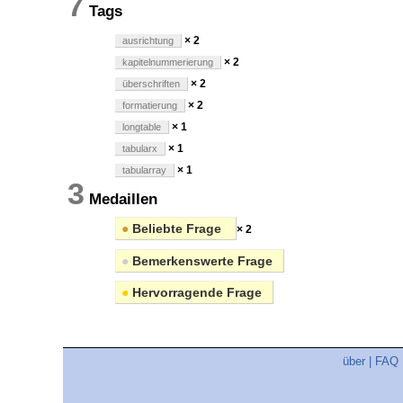
7
Tags
× 2
ausrichtung
× 2
kapitelnummerierung
× 2
überschriften
× 2
formatierung
× 1
longtable
× 1
tabularx
× 1
tabularray
3
Medaillen
●
Beliebte Frage
× 2
●
Bemerkenswerte Frage
●
Hervorragende Frage
über
|
FAQ