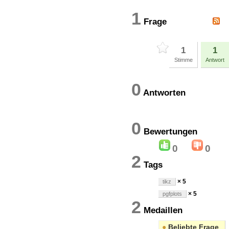
1
Frage
1
1
Stimme
Antwort
0
Antworten
0
Bewertung
0
0
2
Tags
× 5
tikz
× 5
pgfplots
2
Medaillen
●
Beliebte Frage