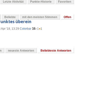
Letzte Aktivität
Punkte-Historie
Favoriten
Beliebte
mit den meisten Stimmen
Offen
 Punktes überein
16
 Apr '18, 13:29
Colorbar
●
1
●
1
en
neueste Antworten
Beliebteste Antworten