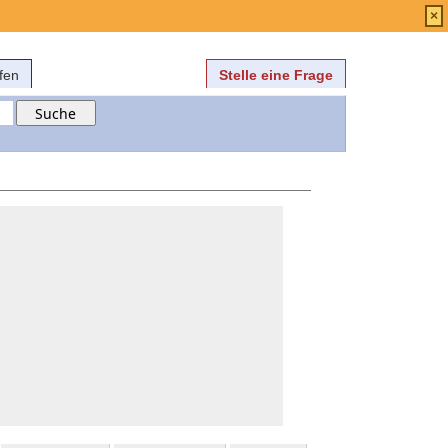
Anmelden
über
FAQ
×
fen
Stelle eine Frage