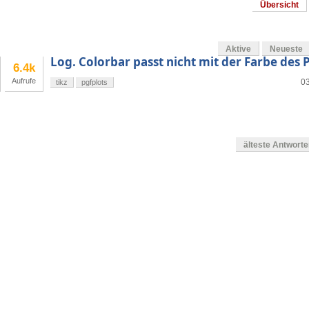
Übersicht
Aktive
Neueste
Log. Colorbar passt nicht mit der Farbe des
6.4k
Aufrufe
03
tikz
pgfplots
älteste Antwort
en