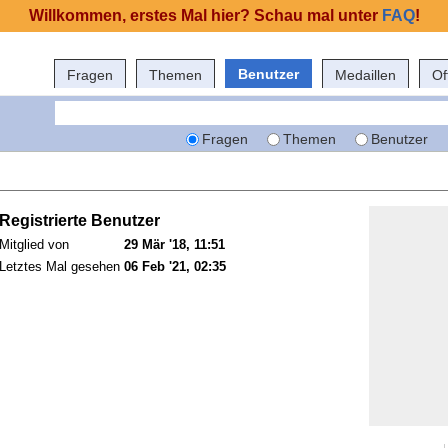
Willkommen, erstes Mal hier? Schau mal unter
FAQ
!
Benutzer
Fragen
Themen
Medaillen
Of
Fragen
Themen
Benutzer
Registrierte Benutzer
Mitglied von
29 Mär '18, 11:51
Letztes Mal gesehen
06 Feb '21, 02:35