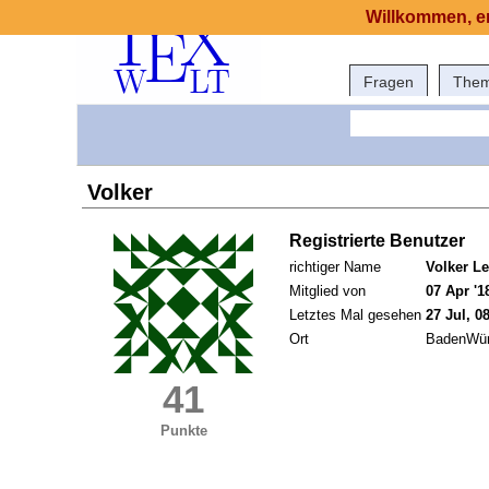
Willkommen, er
Fragen
The
Volker
Registrierte Benutzer
richtiger Name
Volker L
Mitglied von
07 Apr '1
Letztes Mal gesehen
27 Jul, 0
Ort
BadenWür
41
Punkte