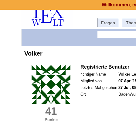
Willkommen, er
Fragen
The
Volker
Registrierte Benutzer
richtiger Name
Volker L
Mitglied von
07 Apr '1
Letztes Mal gesehen
27 Jul, 0
Ort
BadenWür
41
Punkte