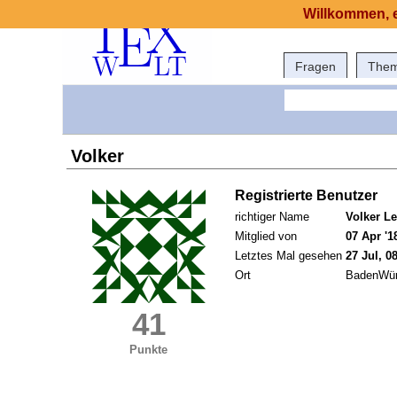
Willkommen, e
Fragen
The
Volker
Registrierte Benutzer
richtiger Name
Volker L
Mitglied von
07 Apr '1
Letztes Mal gesehen
27 Jul, 0
Ort
BadenWür
41
Punkte