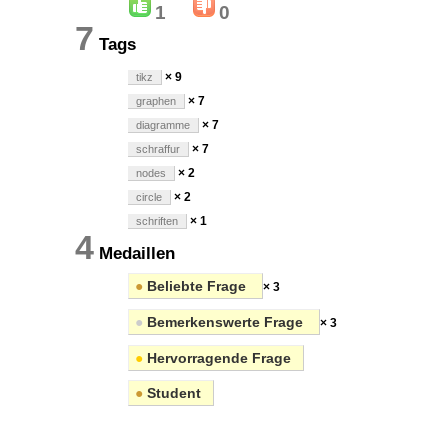
1
0
7
Tags
× 9
tikz
× 7
graphen
× 7
diagramme
× 7
schraffur
× 2
nodes
× 2
circle
× 1
schriften
4
Medaillen
●
Beliebte Frage
× 3
●
Bemerkenswerte Frage
× 3
●
Hervorragende Frage
●
Student