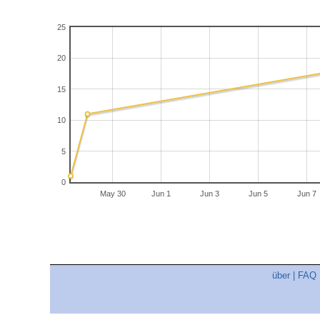
25
20
15
10
5
0
May 30
Jun 1
Jun 3
Jun 5
Jun 7
über
|
FAQ