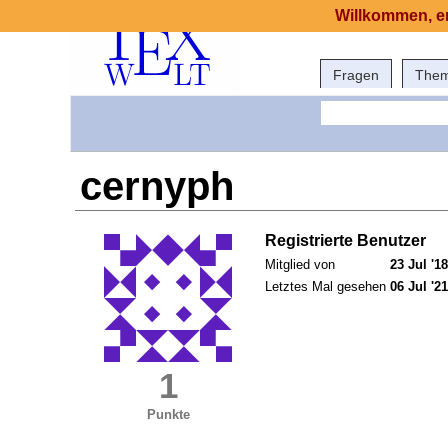
Willkommen, er
Fragen
The
cernyph
Registrierte Benutzer
Mitglied von
23 Jul '18
Letztes Mal gesehen
06 Jul '21
1
Punkte