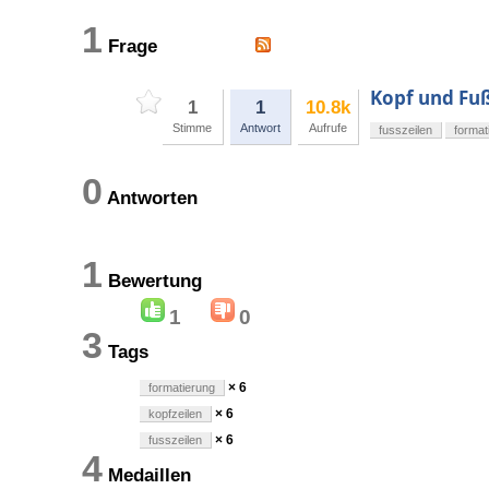
1
Frage
Kopf und Fuß
1
1
10.8k
Stimme
Antwort
Aufrufe
fusszeilen
format
0
Antworten
1
Bewertung
1
0
3
Tags
× 6
formatierung
× 6
kopfzeilen
× 6
fusszeilen
4
Medaillen