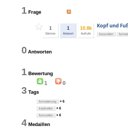
1
Frage
Kopf und Fuß
1
1
10.8k
Stimme
Antwort
Aufrufe
fusszeilen
format
0
Antworten
1
Bewertung
1
0
3
Tags
× 6
formatierung
× 6
kopfzeilen
× 6
fusszeilen
4
Medaillen