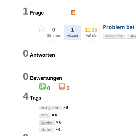
1
Frage
Problem bei 
0
1
11.1k
Stimmen
Antwort
Aufrufe
bibliographie
late
0
Antworten
0
Bewertungen
0
0
4
Tags
× 6
bibliographie
× 6
latex
× 6
biblatex
× 6
zitation