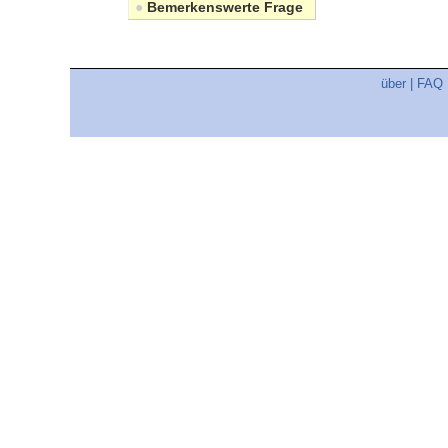
●
Bemerkenswerte Frage
über
|
FAQ