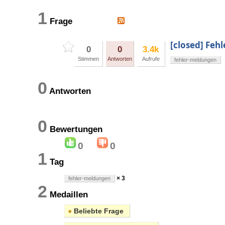
1
Frage
[closed] Feh
0
0
3.4k
Stimmen
Antworten
Aufrufe
fehler-meldungen
0
Antworten
0
Bewertungen
0
0
1
Tag
× 3
fehler-meldungen
2
Medaillen
●
Beliebte Frage