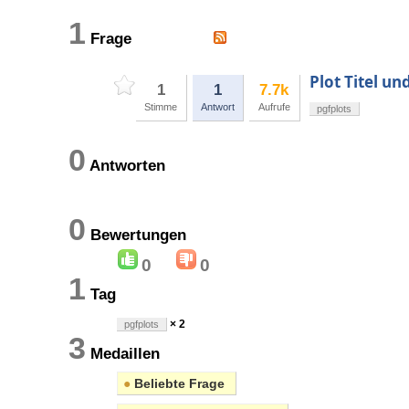
1
Frage
Plot Titel un
1
1
7.7k
Stimme
Antwort
Aufrufe
pgfplots
0
Antworten
0
Bewertungen
0
0
1
Tag
× 2
pgfplots
3
Medaillen
●
Beliebte Frage