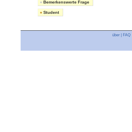
●
Bemerkenswerte Frage
●
Student
über
|
FAQ