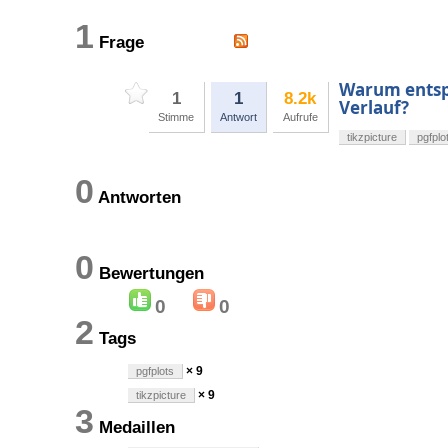
1
Frage
Warum entspr
1
1
8.2k
Verlauf?
Stimme
Antwort
Aufrufe
tikzpicture
pgfplo
0
Antworten
0
Bewertungen
0
0
2
Tags
× 9
pgfplots
× 9
tikzpicture
3
Medaillen