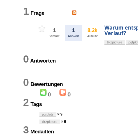
1
Frage
Warum entspr
1
1
8.2k
Verlauf?
Stimme
Antwort
Aufrufe
tikzpicture
pgfplo
0
Antworten
0
Bewertungen
0
0
2
Tags
× 9
pgfplots
× 9
tikzpicture
3
Medaillen